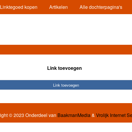
Linktegoed kopen
Artikelen
Alle dochterpagina's
Link toevoegen
Link toevoegen
ight © 2023 Onderdeel van
BaakmanMedia
&
Vrolijk Internet S